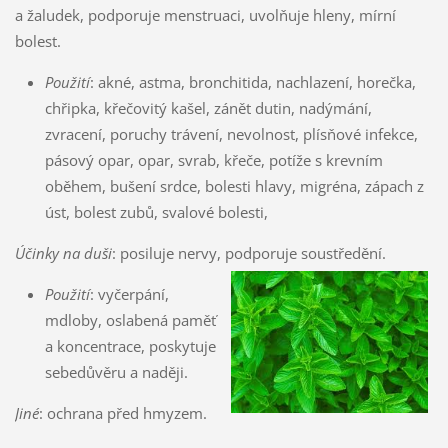
a žaludek, podporuje menstruaci, uvolňuje hleny, mírní
bolest.
Použití
: akné, astma, bronchitida, nachlazení, horečka,
chřipka, křečovitý kašel, zánět dutin, nadýmání,
zvracení, poruchy trávení, nevolnost, plísňové infekce,
pásový opar, opar, svrab, křeče, potíže s krevním
oběhem, bušení srdce, bolesti hlavy, migréna, zápach z
úst, bolest zubů, svalové bolesti,
Účinky na duši
: posiluje nervy, podporuje soustředění.
Použití
: vyčerpání,
mdloby, oslabená paměť
a koncentrace, poskytuje
sebedůvěru a naději.
Jiné
: ochrana před hmyzem.