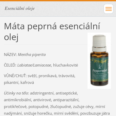
Esenciální oleje
Máta peprná esenciální
olej
NÁZEV:
Mentha piperita
ČELEĎ:
Labiatae/Lamiaceae
, hluchavkovité
VŮNĚ/CHUŤ: svěží, pronikavá, trávovitá,
pikantní, kafrová
Účinky na tělo
: adstringentní, antiseptické,
antimikrobiální, antivirové, antiparazitální,
protikřečové, potopudné, žlučopudné, zužuje cévy, mírní
nadýmání, snižuje horečku, mírní svědění, povzbuzuje játra