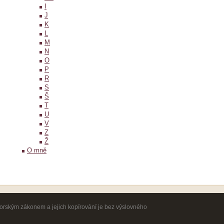
I
J
K
L
M
N
O
P
R
S
Š
T
U
V
Z
Ž
O mně
torským zákonem a jejich kopírování je bez výslovného