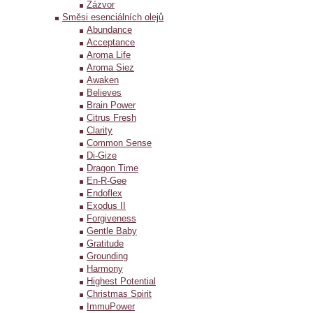
Zázvor
Směsi esenciálních olejů
Abundance
Acceptance
Aroma Life
Aroma Siez
Awaken
Believes
Brain Power
Citrus Fresh
Clarity
Common Sense
Di-Gize
Dragon Time
En-R-Gee
Endoflex
Exodus II
Forgiveness
Gentle Baby
Gratitude
Grounding
Harmony
Highest Potential
Christmas Spirit
ImmuPower