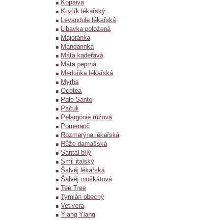
Kopaiva
Kozlík lékařský
Levandule lékařská
Libavka položená
Majoránka
Mandarinka
Máta kadeřavá
Máta peprná
Meduňka lékařská
Myrha
Ocotea
Palo Santo
Pačuli
Pelargónie růžová
Pomeranč
Rozmarýna lékařská
Růže damašská
Santal bílý
Smil italský
Šalvěj lékařská
Šalvěj muškátová
Tee Tree
Tymián obecný
Vetivera
Ylang Ylang