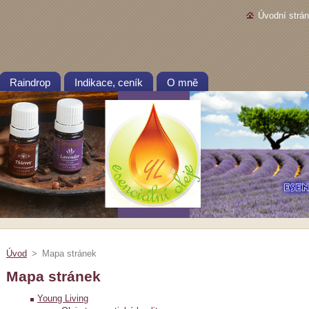
Úvodní strá
Raindrop
Indikace, ceník
O mně
Úvod
>
Mapa stránek
Mapa stránek
Young Living