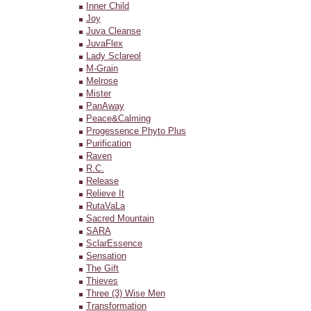
Inner Child
Joy
Juva Cleanse
JuvaFlex
Lady Sclareol
M-Grain
Melrose
Mister
PanAway
Peace&Calming
Progessence Phyto Plus
Purification
Raven
R.C.
Release
Relieve It
RutaVaLa
Sacred Mountain
SARA
SclarEssence
Sensation
The Gift
Thieves
Three (3) Wise Men
Transformation