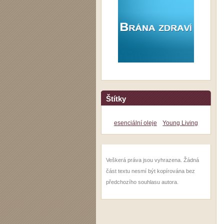
Štítky
esenciální oleje
Young Living
Veškerá práva jsou vyhrazena. Žádná
část textu nesmí být kopírována bez
předchozího souhlasu autora.