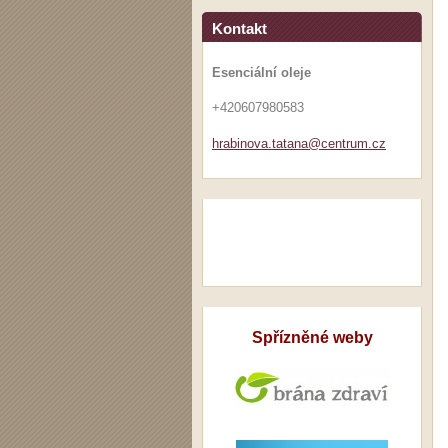
Kontakt
Esenciální oleje
+420607980583
hrabinov
a.tatana
@centrum
.cz
Spřízněné weby