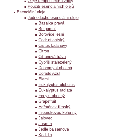
Oleje terapeutické kvality
Použití esenciálních olejů
Esenciální oleje
Jednoduché esenciální oleje
Bazalka pravá
Bergamot
Borovice lesní
Cedr atlantský
Cistus ladanový
Citron
Citronová tráva
Cypřiš stálezelený
Dobromysl obecná
Dorado Azul
Elemi
Eukalyptus globulus
Eukalyptus radiata
Fenykl obecný
Grapefruit
Heřmánek římský
Hřebíčkovec kořenný
Jalovec
Jasmín
Jedle balsamová
Kadidlo