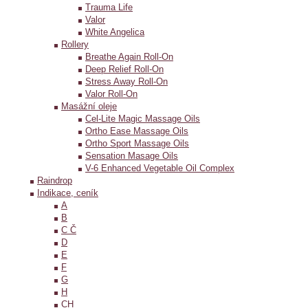
Trauma Life
Valor
White Angelica
Rollery
Breathe Again Roll-On
Deep Relief Roll-On
Stress Away Roll-On
Valor Roll-On
Masážní oleje
Cel-Lite Magic Massage Oils
Ortho Ease Massage Oils
Ortho Sport Massage Oils
Sensation Masage Oils
V-6 Enhanced Vegetable Oil Complex
Raindrop
Indikace, ceník
A
B
C Č
D
E
F
G
H
CH