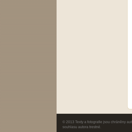
© 2013 Texty a fotografie jsou chráněny au
souhlasu autora trestné.