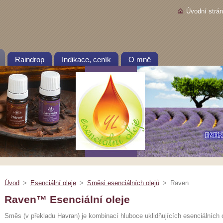
Úvodní strá
Raindrop
Indikace, ceník
O mně
Úvod
>
Esenciální oleje
>
Směsi esenciálních olejů
>
Raven
Raven™ Esenciální oleje
Směs (v překladu Havran) je kombinací hluboce uklidňujících esenciálních o