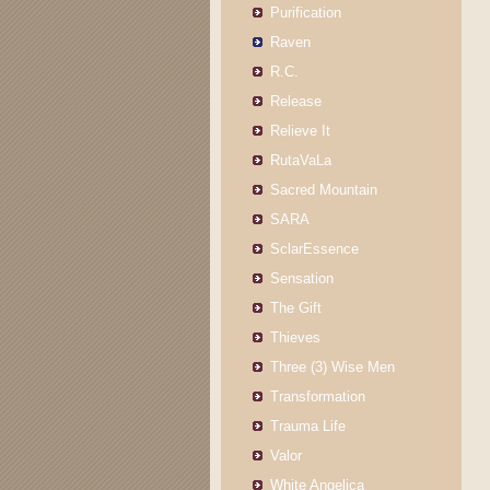
Purification
Raven
R.C.
Release
Relieve It
RutaVaLa
Sacred Mountain
SARA
SclarEssence
Sensation
The Gift
Thieves
Three (3) Wise Men
Transformation
Trauma Life
Valor
White Angelica