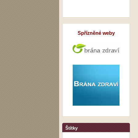
Spřízněné weby
Štítky