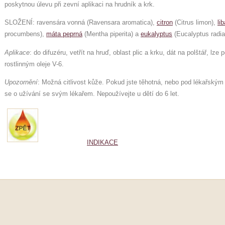
poskytnou úlevu při zevní aplikaci na hrudník a krk.
SLOŽENÍ: ravensára vonná (Ravensara aromatica),
citron
(Citrus limon),
li
procumbens),
máta peprná
(Mentha piperita) a
eukalyptus
(Eucalyptus radia
Aplikace
: do difuzéru, vetřít na hruď, oblast plic a krku, dát na polštář, lze 
rostlinným oleje V-6.
Upozornění
: Možná citlivost kůže. Pokud jste těhotná, nebo pod lékařský
se o užívání se svým lékařem. Nepoužívejte u dětí do 6 let.
INDIKACE