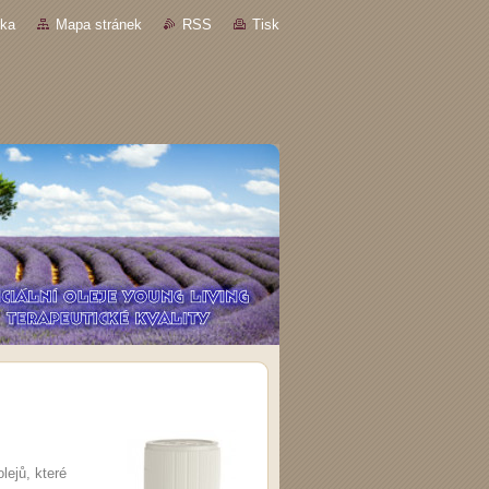
nka
Mapa stránek
RSS
Tisk
lejů, které