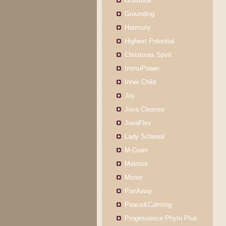
Gratitude
Grounding
Harmony
Highest Potential
Christmas Spirit
ImmuPower
Inner Child
Joy
Juva Cleanse
JuvaFlex
Lady Sclareol
M-Grain
Melrose
Mister
PanAway
Peace&Calming
Progessence Phyto Plus