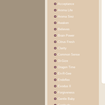
Acceptance
Aroma Life
Aroma Siez
Awaken
Believes
Brain Power
Citrus Fresh
Clarity
Common Sense
Di-Gize
Dragon Time
En-R-Gee
Endoflex
Exodus II
Forgiveness
Gentle Baby