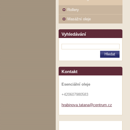
Rollery
Masážní oleje
Vyhledávání
Kontakt
Esenciální oleje
+420607980583
hrabinov
a.tatana
@centrum
.cz