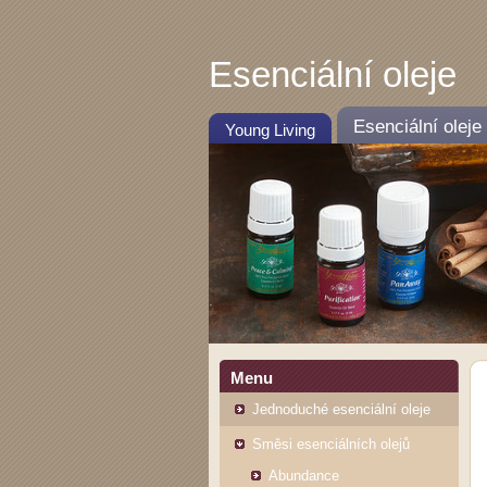
Esenciální oleje
Esenciální oleje
Young Living
Menu
Jednoduché esenciální oleje
Směsi esenciálních olejů
Abundance