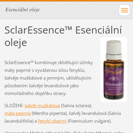
Esenciální oleje
SclarEssence™ Esenciální
oleje
SclarEssence™ kombinuje zklidňující účinky
máty peprné s vyváženou silou fenyklu,
šalvěje muškátové a jemným, uklidňujícím
působením šalvěje levandulové jako
mimořádného doplňku stravy.
SLOŽENÍ:
šalvěj muškátová
(Salvia sclarea),
máta peprná
(Mentha piperita), šalvěj levandulová (Salvia
lavandulifolia) a
fenykl obecný
(Foeniculum vulgare).
Upozornění
: Možná citlivost kůže. Pokud jste těhotná, nebo